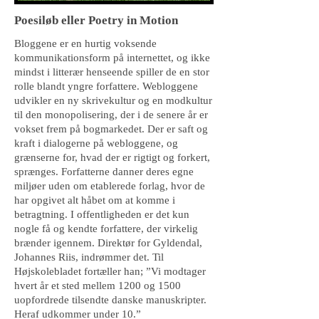
Poesiløb eller Poetry in Motion
Bloggene er en hurtig voksende
kommunikationsform på internettet, og ikke
mindst i litterær henseende spiller de en stor
rolle blandt yngre forfattere. Webloggene
udvikler en ny skrivekultur og en modkultur
til den monopolisering, der i de senere år er
vokset frem på bogmarkedet. Der er saft og
kraft i dialogerne på webloggene, og
grænserne for, hvad der er rigtigt og forkert,
sprænges. Forfatterne danner deres egne
miljøer uden om etablerede forlag, hvor de
har opgivet alt håbet om at komme i
betragtning. I offentligheden er det kun
nogle få og kendte forfattere, der virkelig
brænder igennem. Direktør for Gyldendal,
Johannes Riis, indrømmer det. Til
Højskolebladet fortæller han; ”Vi modtager
hvert år et sted mellem 1200 og 1500
uopfordrede tilsendte danske manuskripter.
Heraf udkommer under 10.”