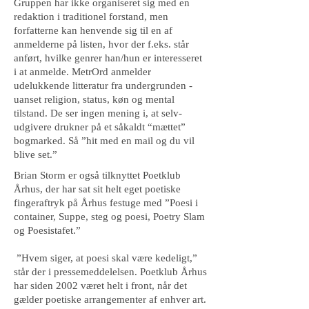
Gruppen har ikke organiseret sig med en
redaktion i traditionel forstand, men
forfatterne kan henvende sig til en af
anmelderne på listen, hvor der f.eks. står
anført, hvilke genrer han/hun er interesseret
i at anmelde. MetrOrd anmelder
udelukkende litteratur fra undergrunden -
uanset religion, status, køn og mental
tilstand. De ser ingen mening i, at selv-
udgivere drukner på et såkaldt “mættet”
bogmarked. Så ”hit med en mail og du vil
blive set.”
Brian Storm er også tilknyttet Poetklub
Århus, der har sat sit helt eget poetiske
fingeraftryk på Århus festuge med ”Poesi i
container, Suppe, steg og poesi, Poetry Slam
og Poesistafet.”
”Hvem siger, at poesi skal være kedeligt,”
står der i pressemeddelelsen. Poetklub Århus
har siden 2002 været helt i front, når det
gælder poetiske arrangementer af enhver art.