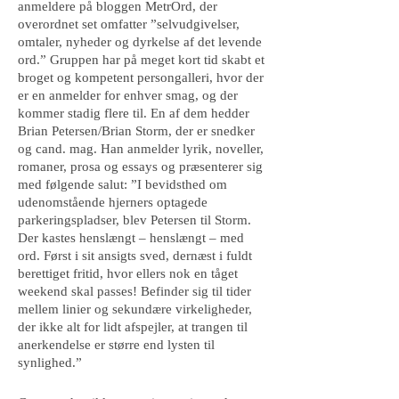
anmeldere på bloggen MetrOrd, der
overordnet set omfatter ”selvudgivelser,
omtaler, nyheder og dyrkelse af det levende
ord.” Gruppen har på meget kort tid skabt et
broget og kompetent persongalleri, hvor der
er en anmelder for enhver smag, og der
kommer stadig flere til. En af dem hedder
Brian Petersen/Brian Storm, der er snedker
og cand. mag. Han anmelder lyrik, noveller,
romaner, prosa og essays og præsenterer sig
med følgende salut: ”I bevidsthed om
udenomstående hjerners optagede
parkeringspladser, blev Petersen til Storm.
Der kastes henslængt – henslængt – med
ord. Først i sit ansigts sved, dernæst i fuldt
berettiget fritid, hvor ellers nok en tåget
weekend skal passes! Befinder sig til tider
mellem linier og sekundære virkeligheder,
der ikke alt for lidt afspejler, at trangen til
anerkendelse er større end lysten til
synlighed.”