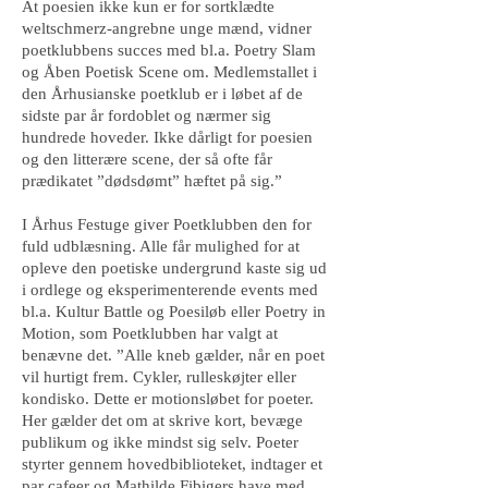
At poesien ikke kun er for sortklædte
weltschmerz-angrebne unge mænd, vidner
poetklubbens succes med bl.a. Poetry Slam
og Åben Poetisk Scene om. Medlemstallet i
den Århusianske poetklub er i løbet af de
sidste par år fordoblet og nærmer sig
hundrede hoveder. Ikke dårligt for poesien
og den litterære scene, der så ofte får
prædikatet ”dødsdømt” hæftet på sig.”
I Århus Festuge giver Poetklubben den for
fuld udblæsning. Alle får mulighed for at
opleve den poetiske undergrund kaste sig ud
i ordlege og eksperimenterende events med
bl.a. Kultur Battle og Poesiløb eller Poetry in
Motion, som Poetklubben har valgt at
benævne det. ”Alle kneb gælder, når en poet
vil hurtigt frem. Cykler, rulleskøjter eller
kondisko. Dette er motionsløbet for poeter.
Her gælder det om at skrive kort, bevæge
publikum og ikke mindst sig selv. Poeter
styrter gennem hovedbiblioteket, indtager et
par cafeer og Mathilde Fibigers have med