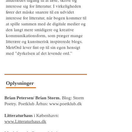
anderledes tilgang til at læse, skrive og
interesse sig for litteratur. I virkeligheden
fører det måske snarere til en udvidet
interesse for litteratur, når bogen kommer til
at spille sammen med de digitale medier og
den langt mere smidigere og kreative
kommunikationsform, som præger mange
litterære og kunstnerisk inspirerede blogs.
MetrOrd lever fint op til sin egen hensigt
med ”dyrkelsen af det levende ord.”
Oplysninger
Brian Petersen/ Brian Storm.
Blog: Storm
Poetry. Poetklub Århus:
www.poetklub.dk
Litteraturhaus
i København:
www.Litteraturhaus.dk