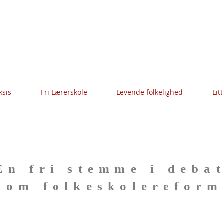
ksis
Fri Lærerskole
Levende folkelighed
Lit
En fri stemme i deba
om folkeskolerefor