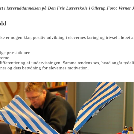
æt i læreruddannelsen på Den Frie Lærerskole i Ollerup.Foto: Verner 
old
 ikke er nogen klar, positiv udvikling i elevernes læring og trivsel i løb
ige præstationer.
verne.
differentiering af undervisningen. Samme tendens ses, hvad angår tydelig
oner og dets betydning for elevernes motivation.