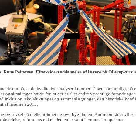
. Rune Peitersen. Efter-videreuddannelse af lærere på Ollerupkursu
pmærksom på, at de kvalitative analyser kommer så tæt, som muligt, på 
der også må tages højde for, at der er sket andre væsentlige forandringe
 med inklusion, skolelukninger og sammenlægninger, den historiske ko
t af lærerne i 2013.
ing og trivsel på mellemtrinnet og overbygningen. Andre områder vil sen
koleledelse, reformens enkeltelementer samt lærernes kompetence