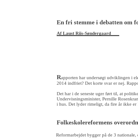
En fri stemme i debatten om 
Af Laust Riis-Søndergaard
R
apporten har undersøgt udviklingen i ele
2014 indfriet? Det korte svar er nej. Rappo
Det har i de seneste uger ført til, at pol
Undervisningsminister, Pernille Rosenkrant
i hus. Det lyder rimeligt, da fire år ikke e
Folkeskolereformens overordn
Reformarbejdet bygger på de 3 nationale,