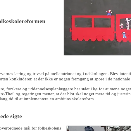
folkeskolereformen
vernes læring og trivsel på mellemtrinnet og i udskolingen. Blev intenti
rten konkluderer, at der ikke er nogen fremgang at spore i de nationale 
itikere, forskere og uddannelsesplanlæggere har stået i kø for at mene no
z-Theil og regeringen mener, at der blot skal noget mere tid og justerin
r lang tid til at implementere en ambitiøs skolereform.
ede sigte
 overordnede mål for folkeskolens