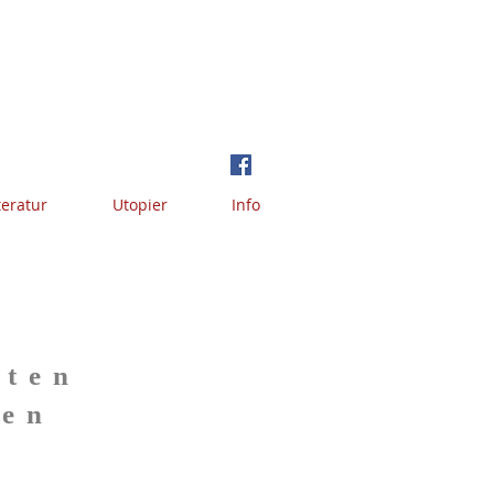
teratur
Utopier
Info
tten
men