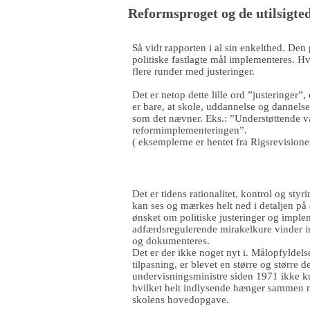
Reformsproget og de utilsigte
Så vidt rapporten i al sin enkelthed. Den
politiske fastlagte mål implementeres. H
flere runder med justeringer.
Det er netop dette lille ord ”justeringer”,
er bare, at skole, uddannelse og dannelse
som det nævner. Eks.: ”Understøttende v
reformimplementeringen”.
( eksemplerne er hentet fra Rigsrevision
Det er tidens rationalitet, kontrol og st
kan ses og mærkes helt ned i detaljen på 
ønsket om politiske justeringer og imple
adfærdsregulerende mirakelkure vinder in
og dokumenteres.
Det er der ikke noget nyt i. Målopfyldel
tilpasning, er blevet en større og større 
undervisningsministre siden 1971 ikke 
hvilket helt indlysende hænger sammen m
skolens hovedopgave.