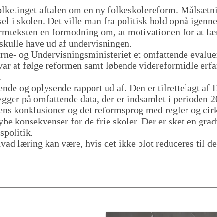
 Folketinget aftalen om en ny folkeskolereform. Målsætn
vsel i skolen. Det ville man fra politisk hold opnå ige
rmteksten en formodning om, at motivationen for at lære
 skulle have ud af undervisningen.
ne- og Undervisningsministeriet et omfattende evalue
ar at følge reformen samt løbende videreformidle erfa
.
nde og oplysende rapport ud af. Den er tilrettelagt af
gger på omfattende data, der er indsamlet i perioden 
tens konklusioner og det reformsprog med regler og cir
ybe konsekvenser for de frie skoler. Der er sket en grad
spolitik.
hvad læring kan være, hvis det ikke blot reduceres til 