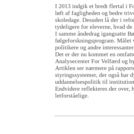
I 2013 indgik et bredt flertal i
løft af fagligheden og bedre tri
skoledage. Desuden lå der i refo
tydeligere for eleverne, hvad de
I samme åndedrag igangsatte Bør
følgeforskningsprogram. Målet v
politikere og andre interessanter
​Det er der nu kommet en omfatte
Analysecenter For Velfærd og by
​Artiklen ser nærmere på rappor
styringssystemer, der også har d
uddannelsespolitik til institution
Endvidere reflekteres der over, 
letforståelige.