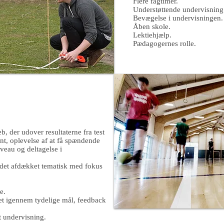
Flere fagtimer.
Understøttende undervisning
Bevægelse i undervisningen.
Åben skole.
Lektiehjælp.
Pædagogernes rolle.
b, der udover resultaterne fra test
t, oplevelse af at få spændende
iveau og deltagelse i
 det afdækket tematisk med fokus
e.
et igennem tydelige mål, feedback
t undervisning.