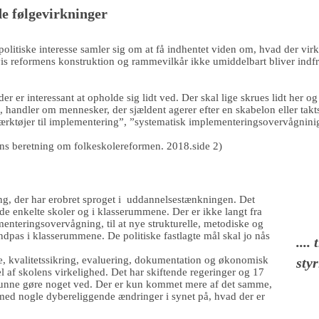
de følgevirkninger
 politiske interesse samler sig om at få indhentet viden om, hvad der v
vis reformens konstruktion og rammevilkår ikke umiddelbart bliver indfr
 der er interessant at opholde sig lidt ved. Der skal lige skrues lidt her og
, handler om mennesker, der sjældent agerer efter en skabelon eller takt
ærktøjer til implementering”, ”systematisk implementeringsovervågninig
ens beretning om folkeskolereformen. 2018.side 2)
yring, der har erobret sproget i uddannelsestænkningen. Det
de enkelte skoler og i klasserummene. Der er ikke langt fra
menteringsovervågning, til at nye strukturelle, metodiske og
dpas i klasserummene. De politiske fastlagte mål skal jo nås
....
se, kvalitetssikring, evaluering, dokumentation og økonomisk
styr
del af skolens virkelighed. Det har skiftende regeringer og 17
kunne gøre noget ved. Der er kun kommet mere af det samme,
ed nogle dybereliggende ændringer i synet på, hvad der er